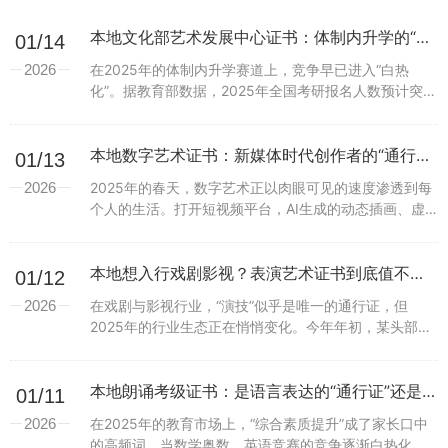
本地文化部艺术发展中心证书：体制内升学的“关键加分项”，这些优势你必须了解
01/14
2026
在2025年的体制内升学赛道上，竞争早已进入“白热
化”。据教育部数据，2025年全国考研报名人数预计突破
520万，较2024年增长8%，而复试环节的淘汰率更是高
达30%-40%。在这样的背景下，如...
本地数字艺术证书：新媒体时代创作者的“通行证”还是“新枷锁”？
01/13
2026
2025年的春天，数字艺术正以肉眼可见的速度渗透到每
个人的生活。打开短视频平台，AI生成的动态插画、虚
拟偶像的演唱会、区块链上流转的数字画作，构成了一
幅鲜活的数字创作图景。据某第三方数据机构统计，
20...
本地想入行戏剧影视？表演艺术证书到底值不值得考？——一份给新手的全景指南
01/12
2026
在戏剧与影视行业，“演技”似乎是唯一的通行证，但
2025年的行业生态正在悄悄变化。今年年初，某头部影
视公司在公开招聘“助理导演”岗位时，除了要求“相关专
业背景”，还额外标注“需提供基础表演认证证书”；...
本地朗诵考级证书：是语言表达的“通行证”还是“枷锁”？
01/11
2026
在2025年的教育市场上，“综合素质提升”成了家长口中
的高频词。当数学奥数、英语竞赛的竞争逐渐白热化，